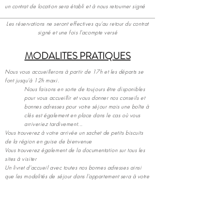
un contrat de location sera établi et à nous retourner signé
Les réservations ne seront effectives qu'au retour du contrat
signé et une fois l'acompte versé
MODALITES PRATIQUES
Nous vous accueillerons à partir de 17h et les départs se
font jusqu'à 12h maxi
.
Nous faisons en sorte de toujours être disponibles
pour vous accueillir et vous donner nos conseils et
bonnes adresses pour votre séjour mais une boîte à
clés est également en place dans le cas où vous
arriveriez tardivement...
Vous trouverez à votre arrivée un sachet de petits biscuits
de la région en guise de bienvenue​
Vous trouverez également de la documentation sur tous les
sites à visiter
Un livret d'accueil avec toutes nos bonnes adresses ainsi
que les modalités de séjour dans l'appartement sera à votre
disposition
Pour rappel, nos appartements sont non fumeurs
Au plaisir de vous accueillir bientôt à Blois !